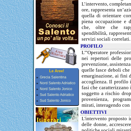
L’intervento, completam
ore, rappresenta un’azi
quella di orientare co
piena occupazione e d
che, oltre che rapp
spendibilità, rappresen
servizi sociali correlati.
PROFILO
L'"Operatore profession
nei repertori delle pr
prevenzione, assistenza 
quelle fasce deboli che
Le Aree!
emarginazione, ai fini d
»
Grecia Salentina
accoglienza. Il profilo
»
Nord Salento Adriatico
fasi che caratterizzano 
»
Nord Salento Jonico
soggetto a rischio drop
»
Sud Salento Adriatico
provenienza, progra
»
Sud Salento Jonico
mirati, interagendo con 
OBIETTIVI
L'intervento proposto 
delle donne, accrescere
politiche sociali miranti