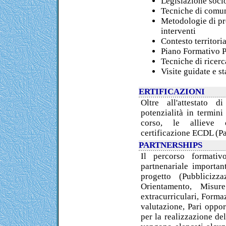
Legislazione socio
Tecniche di comun
Metodologie di pr
interventi
Contesto territoria
Piano Formativo P
Tecniche di ricerc
Visite guidate e s
ERTIFICAZIONI
Oltre all'attestato d
potenzialità in termini
corso, le allieve c
certificazione ECDL (Pa
PARTNERSHIPS
Il percorso formati
partnenariale importan
progetto (Pubblicizz
Orientamento, Misur
extracurriculari, Forma
valutazione, Pari opport
per la realizzazione del