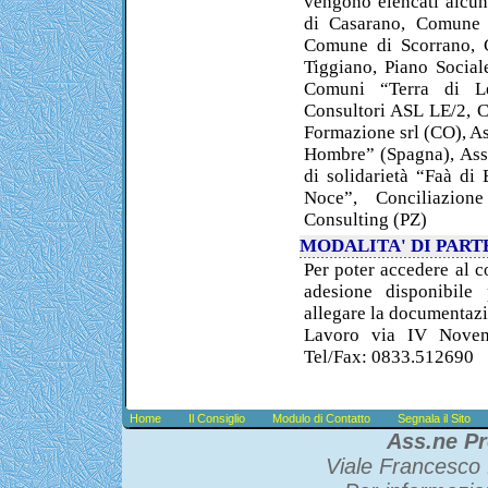
vengono elencati alcun
di Casarano, Comune 
Comune di Scorrano, 
Tiggiano, Piano Socia
Comuni “Terra di Leu
Consultori ASL LE/2, 
Formazione srl (CO), As
Hombre” (Spagna), Ass
di solidarietà “Faà di
Noce”, Conciliazion
Consulting (PZ)
MODALITA' DI PART
Per poter accedere al c
adesione disponibile
allegare la documentazi
Lavoro via IV Novem
Tel/Fax: 0833.512690
Home
Il Consiglio
Modulo di Contatto
Segnala il Sito
Ass.ne Pr
Viale Francesco 