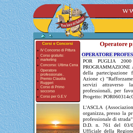
Operatore pr
Corsi e Concorsi
»
IV Concorso di Pittura
OPERATORE PROFES
Corso gratuito:
»
marketing
POR PUGLIA 200
»
Concorso: Ultima Cena
PROGRAMMAZIONE ASS
Operatore
della partecipazione 
··
professionale..
Azione c) "Rafforzamen
Premio Claudia
»
Ruggeri
servizi attraverso 
Corso di Primo
»
professionali, per fav
soccorso
Progetto: POR060314c0
»
Corso per G.E.V
L'ASCLA (Associazio
organizza, presso la pr
professionale di strada
D.D. n. 761 del 03/07
Ufficiale della Regio