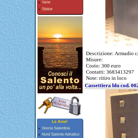
»
Varie
»
Statue
Descrizione: Armadio ca
Misure:
Costo: 300 euro
Contatti: 3683413297
Note: ritiro in loco
Cassettiera blu cod. 00
Le Aree!
»
Grecia Salentina
»
Nord Salento Adriatico