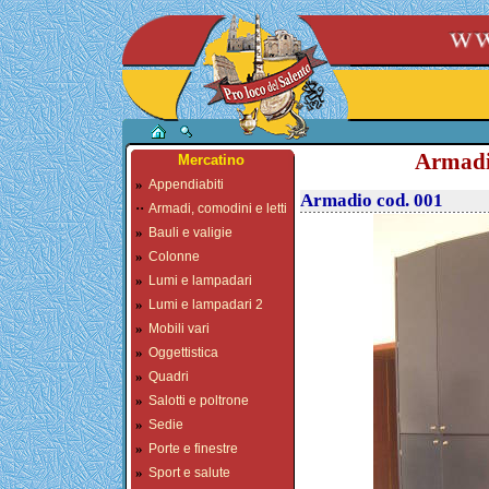
Armadi,
Mercatino
»
Appendiabiti
Armadio cod. 001
··
Armadi, comodini e letti
»
Bauli e valigie
»
Colonne
»
Lumi e lampadari
»
Lumi e lampadari 2
»
Mobili vari
»
Oggettistica
»
Quadri
»
Salotti e poltrone
»
Sedie
»
Porte e finestre
»
Sport e salute