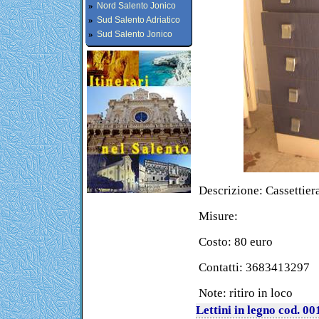
»
Nord Salento Jonico
»
Sud Salento Adriatico
»
Sud Salento Jonico
Descrizione: Cassettiera
Misure:
Costo: 80 euro
Contatti: 3683413297
Note: ritiro in loco
Lettini in legno cod. 00