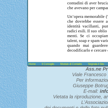
contadini di aver bruciat
che avevano per campar
Un’opera memorabile (“A
che dovrebbe essere ad
identità vacillanti, pu
radici esili. Il suo obli
menti. Se ci occupiam
talent, soap e spam vario
quando mai guardere
decodificarlo e cercare 
Home
Il Consiglio
Modulo di Contatto
Segnala il Sito
Ass.ne Pr
Viale Francesco 
Per informazio
Giuseppe Botru
E-mail:
inf
Vietata la riproduzione, an
L'Associazio
dei documenti e delle foto pubb