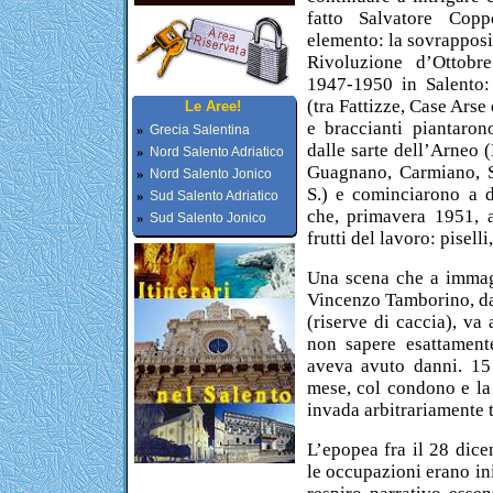
fatto Salvatore Cop
elemento: la sovrapposi
Rivoluzione d’Ottobr
1947-1950 in Salento:
(tra Fattizze, Case Ars
Le Aree!
e braccianti piantaron
»
Grecia Salentina
dalle sarte dell’Arneo 
»
Nord Salento Adriatico
Guagnano, Carmiano, S
»
Nord Salento Jonico
S.) e cominciarono a di
»
Sud Salento Adriatico
che, primavera 1951, a
»
Sud Salento Jonico
frutti del lavoro: piselli
Una scena che a immagin
Vincenzo Tamborino, da 
(riserve di caccia), va
non sapere esattament
aveva avuto danni. 15
mese, col condono e la 
invada arbitrariamente te
L’epopea fra il 28 dic
le occupazioni erano ini