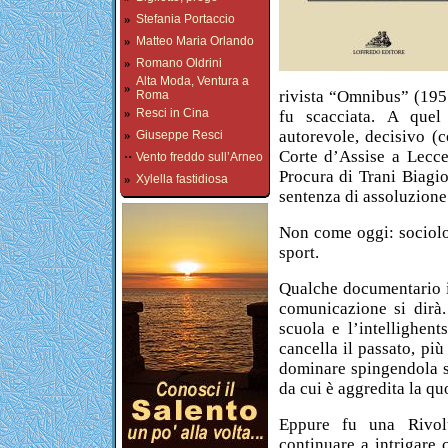
»
Stefania Portaccio
»
Matteo Maria Orlando
»
Romano Oldrini
Alta Moda, Ventura a
»
rivista “Omnibus” (195
Roma
»
Resci in Cina
fu scacciata. A quel
autorevole, decisivo (
»
Giuseppe Resci
Corte d’Assise a Lecce,
··
Vento freddo sull’Arneo
Procura di Trani Biagi
»
Xylella fastidiosa
sentenza di assoluzione 
Non come oggi: sociolo
sport.
Qualche documentario in
comunicazione si dirà
scuola e l’intellighent
cancella il passato, pi
dominare spingendola su
da cui è aggredita la quo
Eppure fu una Rivol
continuare a intrigare 