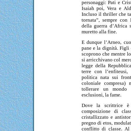
personaggi: Pati e Cris
Isaiah poi, Vera e Al
Incluso il thriller che t
tornata”, sempre con 
della guerra d’Africa s
muretto alla fine.
E dunque l’Arneo, cuor
pane e la dignità. Figli
scoprono che mentre lor
si arricchivano col mer
legge della Repubblic
terre con l’enfiteusi
politica nata sui fro
coloniale compresa) 
tollerare un mondo in
esclusioni, la fame.
Dove la scrittrice è
composizione di clas
cristallizzato e antist
pregno di etos, modulato
conflitto di classe. A