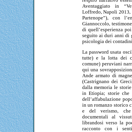
respiro narrativo essen
Aventaggiato in “Ve
Loffredo, Napoli 2013, 
Partenope”), con l’e
Giannoccolo, testimon
di quell’esperienza poi
seguito ai duri anni di
psicologia dei contadini
La password usata oscil
tutte) e la lotta dei
comune) peruviani narr
qui una sovrapposizion
Ande armato di magneto
(Castrignano dei Greci
dalla memoria le storie
in Etiopia; storie che
dell’affabulazione popo
in un romanzo storico c
e del verismo, che 
documentali al vissut
librandosi verso la p
racconto con i sent