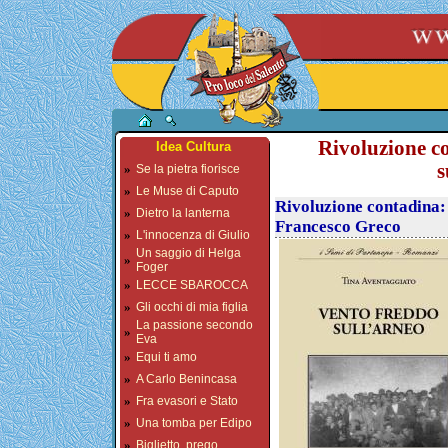
Rivoluzione c
Idea Cultura
s
»
Se la pietra fiorisce
»
Le Muse di Caputo
Rivoluzione contadina:
»
Dietro la lanterna
Francesco Greco
»
L'innocenza di Giulio
Un saggio di Helga
»
Foger
»
LECCE SBAROCCA
»
Gli occhi di mia figlia
La passione secondo
»
Eva
»
Equi ti amo
»
A Carlo Benincasa
»
Fra evasori e Stato
»
Una tomba per Edipo
»
Biglietto, prego