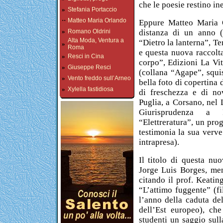
che le poesie restino ine
»
Stefania Portaccio
··
Matteo Maria Orlando
Eppure Matteo Maria O
»
distanza di un anno (
Romano Oldrini
Alta Moda, Ventura a
“Dietro la lanterna”, Te
»
Roma
e questa nuova raccolta
»
Resci in Cina
corpo”, Edizioni La Vit
»
Giuseppe Resci
(collana “Agape”, squi
»
Vento freddo sull’Arneo
bella foto di copertina
»
Xylella fastidiosa
di freschezza e di no
Puglia, a Corsano, nel 
Giurisprudenza a 
“Elettreratura”, un pro
testimonia la sua verve 
intrapresa).
Il titolo di questa nu
Jorge Luis Borges, men
citando il prof. Keatin
“L’attimo fuggente” (f
l’anno della caduta de
dell’Est europeo), che
studenti un saggio sull