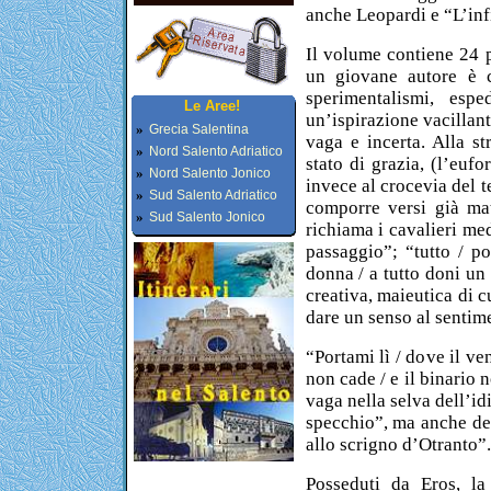
anche Leopardi e “L’inf
Il volume contiene 24 po
un giovane autore è c
sperimentalismi, espe
Le Aree!
un’ispirazione vacillan
»
Grecia Salentina
vaga e incerta. Alla s
»
Nord Salento Adriatico
stato di grazia, (l’euf
»
Nord Salento Jonico
invece al crocevia del te
»
Sud Salento Adriatico
comporre versi già ma
»
Sud Salento Jonico
richiama i cavalieri med
passaggio”; “tutto / p
donna / a tutto doni un 
creativa, maieutica di 
dare un senso al sentime
“Portami lì / dove il ven
non cade / e il binario 
vaga nella selva dell’id
specchio”, ma anche del
allo scrigno d’Otranto”.
Posseduti da Eros, la