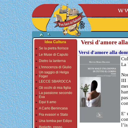
Versi d'amore all
Idea Cultura
»
Se la pietra fiorisce
Versi d'amore alla donn
»
Le Muse di Caputo
Cul
»
Dietro la lanterna
La 
»
L'innocenza di Giulio
Un saggio di Helga
Non
»
Foger
III
»
LECCE SBAROCCA
mem
»
Gli occhi di mia figlia
ha
La passione secondo
»
pa
Eva
»
Equi ti amo
con
»
A Carlo Benincasa
E’ 
»
Fra evasori e Stato
co
»
Una tomba per Edipo
l’i
»
Biglietto, prego