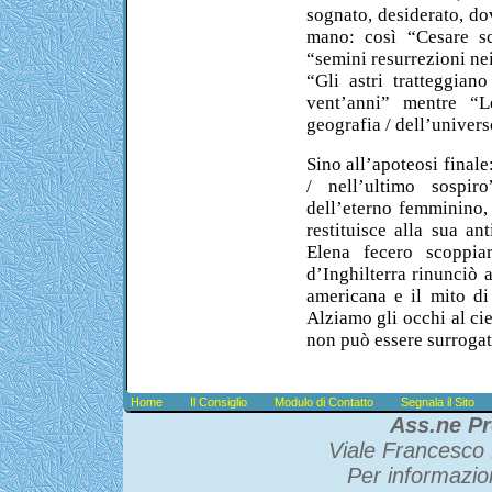
sognato, desiderato, do
mano: così “Cesare sc
“semini resurrezioni ne
“Gli astri tratteggian
vent’anni” mentre “L
geografia / dell’univers
Sino all’apoteosi finale
/ nell’ultimo sospir
dell’eterno femminino,
restituisce alla sua an
Elena fecero scoppia
d’Inghilterra rinunciò 
americana e il mito d
Alziamo gli occhi al ci
non può essere surroga
Home
Il Consiglio
Modulo di Contatto
Segnala il Sito
Ass.ne Pr
Viale Francesco 
Per informazio